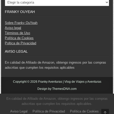
Categorías
FRANKY OUYEAH
Sobre Franky OuYeah
Aviso legal
Términos de Uso
Política de Cookies
Poltica de Privacidad
AVISO LEGAL
En calidad de Afiliado de Amazon, obtengo ingresos por las compras
adscritas que cumplen los requisitos aplicables
Copyright © 2026 Franky Aventuras | Vlog de Viajes y Aventuras
Design by ThemesDNA.com
En calidad de Afiliado de Amazon, obtengo ingresos por las compras
adscritas que cumplen los requisitos aplicables.
Aviso Legal
Política de Privacidad
Política de Cookies
SCR