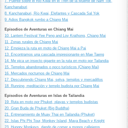
7. Puente sobre el Rio Kwai en el Tren de la Muerte de Nam Tok,
Kanchanaburi
8. Kanchanaburi, Río Kwai, Elefantes y Cascada Sal Yok
9. Adios Bangkok rumbo a Chiang Mai
Episodios de Aventuras en Chiang Mai
10. Lantern Festival Yee Peng and Loy Krathong, Chiang Mai
11. Zonas rurales de Chiang Mai
12. Empieza la ruta en moto de Chiang Mai a Pai
13. Encontramos una cascada impresionante en Mae Taeng
14. Me pica un insecto gigante en la ruta en moto por Tailandia
15. Templos abandonados o poco turísticos (Chiang Mai)
16. Mercados nocturnos de Chiang Mai
17. Descubriendo Chiang Mai, selva, templos y mercadillos
18. Running, meditación y templo budista por Chiang Mai
Episodios de Aventuras en Islas de Tailandia
19. Ruta en moto por Phuket, playas y templos budistas
20. Gran Buda de Phuket (Big Buddha)
21. Entrenamiento de Muay Thai en Tailandia (Phuket)
22. Islas Phi Phi Tour, Monkey Island, Maya Beach y Knight
23. Hungry Monkeys, dando de comer a monos callejeros