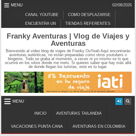
Skip
MENU
02/08/2026
to
content
CANAL YOUTUBE
COMO DESPLAZARSE
ENCUENTRA UN
TIENDAS REFERENTES
Franky Aventuras | Vlog de Viajes y
Aventuras
Bienvenido al video blog de viajes de Franky OuYeah Aquí encontrarás
aventuras auténticas, no están preparadas como otros youtubers o
blogeros. Todo se graba al momento, a veces ni yo mismo se lo que
ocurrirá en los sitios donde me meto. Si quieres saber que hay más allá
de donde llegan los turistas, este es tu lugar.
MENU
INICIO
AVENTURAS TAILANDIA
VACACIONES PUNTA CANA
AVENTURAS EN COLOMBIA