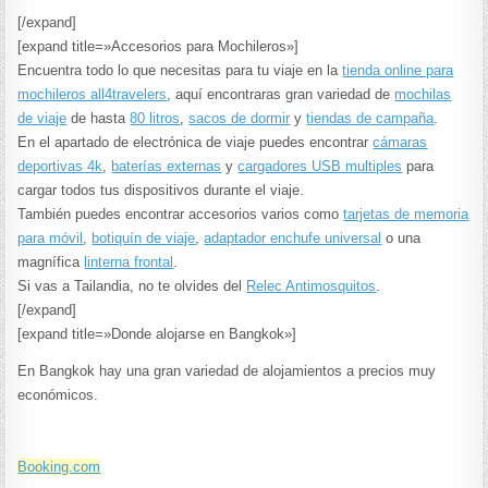
[/expand]
[expand title=»Accesorios para Mochileros»]
Encuentra todo lo que necesitas para tu viaje en la
tienda online para
mochileros all4travelers
, aquí encontraras gran variedad de
mochilas
de viaje
de hasta
80 litros
,
sacos de dormir
y
tiendas de campaña
.
En el apartado de electrónica de viaje puedes encontrar
cámaras
deportivas 4k
,
baterías externas
y
cargadores USB multiples
para
cargar todos tus dispositivos durante el viaje.
También puedes encontrar accesorios varios como
tarjetas de memoria
para móvil
,
botiquín de viaje
,
adaptador enchufe universal
o una
magnífica
linterna frontal
.
Si vas a Tailandia, no te olvides del
Relec Antimosquitos
.
[/expand]
[expand title=»Donde alojarse en Bangkok»]
En Bangkok hay una gran variedad de alojamientos a precios muy
económicos.
Booking.com