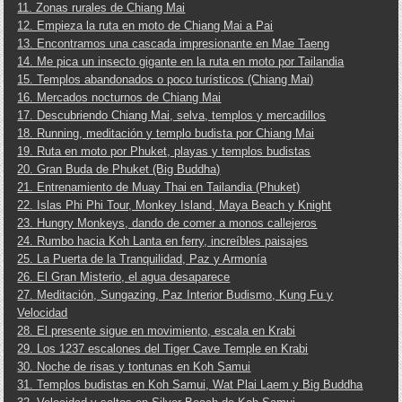
11. Zonas rurales de Chiang Mai
12. Empieza la ruta en moto de Chiang Mai a Pai
13. Encontramos una cascada impresionante en Mae Taeng
14. Me pica un insecto gigante en la ruta en moto por Tailandia
15. Templos abandonados o poco turísticos (Chiang Mai)
16. Mercados nocturnos de Chiang Mai
17. Descubriendo Chiang Mai, selva, templos y mercadillos
18. Running, meditación y templo budista por Chiang Mai
19. Ruta en moto por Phuket, playas y templos budistas
20. Gran Buda de Phuket (Big Buddha)
21. Entrenamiento de Muay Thai en Tailandia (Phuket)
22. Islas Phi Phi Tour, Monkey Island, Maya Beach y Knight
23. Hungry Monkeys, dando de comer a monos callejeros
24. Rumbo hacia Koh Lanta en ferry, increíbles paisajes
25. La Puerta de la Tranquilidad, Paz y Armonía
26. El Gran Misterio, el agua desaparece
27. Meditación, Sungazing, Paz Interior Budismo, Kung Fu y
Velocidad
28. El presente sigue en movimiento, escala en Krabi
29. Los 1237 escalones del Tiger Cave Temple en Krabi
30. Noche de risas y tontunas en Koh Samui
31. Templos budistas en Koh Samui, Wat Plai Laem y Big Buddha